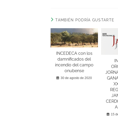
TAMBIÉN PODRÍA GUSTARTE
INCEDECA con los
damnificados del
I
incendio del campo
OR
onubense
JORN
GANA
30 de agosto de 2020
XX
REG
JA
CERDO
A
15 d