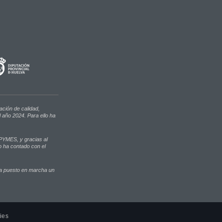
ación de calidad,
 año 2024. Para ello ha
 PYMES, y gracias al
o ha contado con el
ha puesto en marcha un
ies