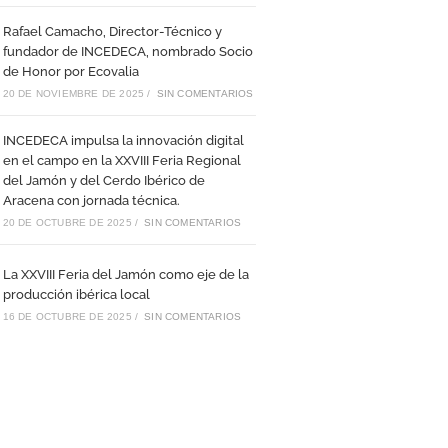
Rafael Camacho, Director-Técnico y
fundador de INCEDECA, nombrado Socio
de Honor por Ecovalia
20 DE NOVIEMBRE DE 2025
/
SIN COMENTARIOS
INCEDECA impulsa la innovación digital
en el campo en la XXVIII Feria Regional
del Jamón y del Cerdo Ibérico de
Aracena con jornada técnica.
20 DE OCTUBRE DE 2025
/
SIN COMENTARIOS
La XXVIII Feria del Jamón como eje de la
producción ibérica local
16 DE OCTUBRE DE 2025
/
SIN COMENTARIOS